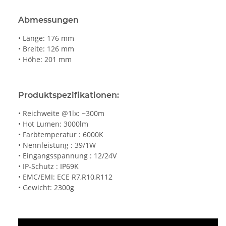
Abmessungen
• Länge: 176 mm
• Breite: 126 mm
• Höhe: 201 mm
Produktspezifikationen:
• Reichweite @1lx: ~300m
• Hot Lumen: 3000lm
• Farbtemperatur : 6000K
• Nennleistung : 39/1W
• Eingangsspannung : 12/24V
• IP-Schutz : IP69K
• EMC/EMI: ECE R7,R10,R112
• Gewicht: 2300g