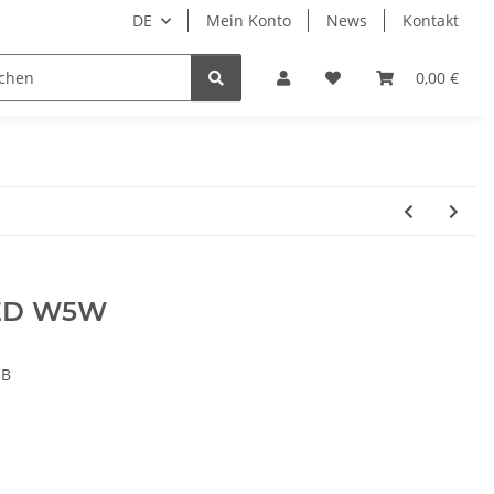
DE
Mein Konto
News
Kontakt
rsysteme
LED Zusatzscheinwerfer
0,00 €
LED W5W
HB