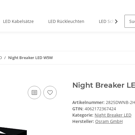
LED Kabelsätze
LED Rückleuchten
LED Scheinwerfe
D
Night Breaker LED W5W
Night Breaker 
Artikelnummer:
2825DWNB-2
GTIN:
4062172367424
Kategorie:
Night Breaker LED
Hersteller:
Osram GmbH