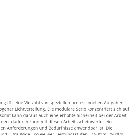
ung für eine Vielzahl von speziellen professionellen Aufgaben
gener Lichtverteilung. Die modulare Serie konzentriert sich auf
 somit kann daraus auch eine erhöhte Sicherheit bei der Arbeit
rden; dadurch kann mit diesen Arbeitsscheinwerfer ein
llen Anforderungen und Bedürfnisse anwendbar ist. Die
und Ultra-Wide - sowie vier Leistungsstufen - 1500lm, 2500lm,