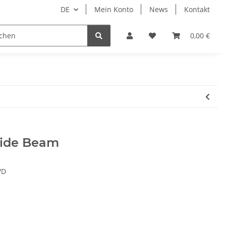
DE
Mein Konto
News
Kontakt
rsysteme
LED Zusatzscheinwerfer
0,00 €
ide Beam
WD