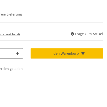
reie Lieferung
Frage zum Artikel
nd abweichend)
In den Warenkorb
den geladen ...