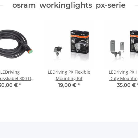
osram_workinglights_px-serie
LEDriving
LEDriving PX Flexible
LEDriving PX 
usskabel 300 DT
Mounting Kit
Duty Mountin
AX
30,00 €
*
19,00 €
*
35,00 €