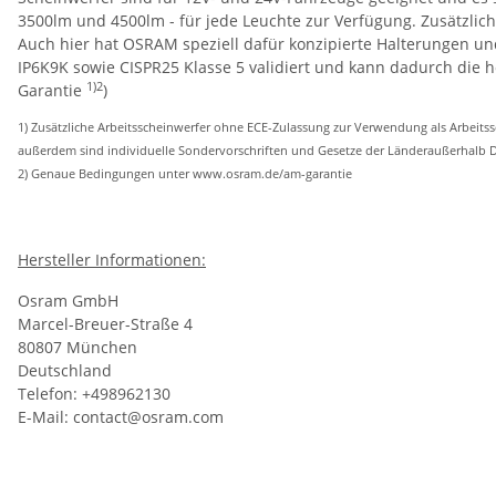
3500lm und 4500lm - für jede Leuchte zur Verfügung. Zusätzlic
Auch hier hat OSRAM speziell dafür konzipierte Halterungen und
IP6K9K sowie CISPR25 Klasse 5 validiert und kann dadurch die
1)2
Garantie
)
1) Zusätzliche Arbeitsscheinwerfer ohne ECE-Zulassung zur Verwendung als Arbeits
außerdem sind individuelle Sondervorschriften und Gesetze der Länderaußerhalb 
2) Genaue Bedingungen unter www.osram.de/am-garantie
Hersteller Informationen:
Osram GmbH
Marcel-Breuer-Straße 4
80807 München
Deutschland
Telefon: +498962130
E-Mail: contact@osram.com