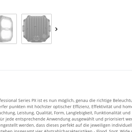
ssional Series PX ist es nun möglich, genau die richtige Beleucht
r punkten mit höchster optischer Effizienz, Effektivität und homo
htung, Leistung, Qualität, Form, Langlebigkeit, Funktionalität und
 für jede entsprechende Anwendung ausgewählt und priorisiert we
estellt werden, dass dieses perfekt auf die jeweiligen individue
ehen insgesamt vier Abstrahlcharakteristiken - Flood, Spot, Wide 