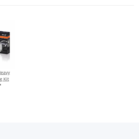
Heavy
g Kit
*